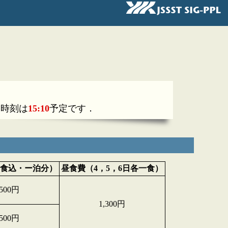
了時刻は
15:10
予定です．
食込・ー泊分）
昼食費（4，5，6日各一食）
,500円
1,300円
,500円