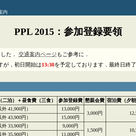
案内
PPL 2015：参加登録要領
ました．
交通案内ページ
もご参考に．
すが，初日開始は
13:30
を予定しております．最終日終
（二泊）＋昼食費（三食）
参加登録費
懇親会費
宿泊費（夕朝
 41,900円）
13,000円
3,000円
12
 43,900円）
15,000円
 33,900円）
9,000円
1,500円
10
 35,900円）
11,000円