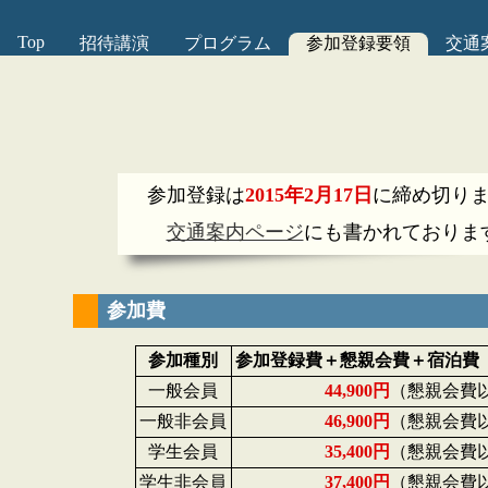
Top
招待講演
プログラム
参加登録要領
交通
参加登録は
2015年2月17日
に締め切り
交通案内ページ
にも書かれておりま
参加費
参加種別
参加登録費＋懇親会費＋宿泊費
一般会員
44,900円
（懇親会費以外
一般非会員
46,900円
（懇親会費以外
学生会員
35,400円
（懇親会費以外
学生非会員
37,400円
（懇親会費以外