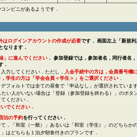
やコンビニがあるようです．
た方以外はログインアカウントの作成が必要
です． 画面左上「新規
となります．
録」に進んでください
． 参加登録では，参加者名，同行者名
す．
と入力してください．ただし，
入会手続中の方は，会員番号欄
を，学生の方は「学会会員＜学生＞」をご選択ください
．
．デフォルトでは全ての昼食で「申込なし」が選択されていま
録したい人がいない場合は「登録（参加登録を終わる）」のボタン
してください．
ないでください．
宿泊の予約
を行ってください．
せて，「和室（一般）」あるいは「和室（学生）」のどちらか
）」はどちらも１泊夕朝食付きのプランです．